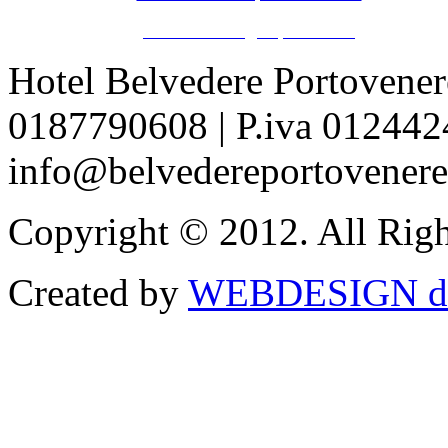
www.weddingsinparadise.it
Hotel Belvedere Portovenere 
0187790608 | P.iva 012442
info@belvedereportovenere.
Copyright © 2012. All Righ
Created by
WEBDESIGN di G